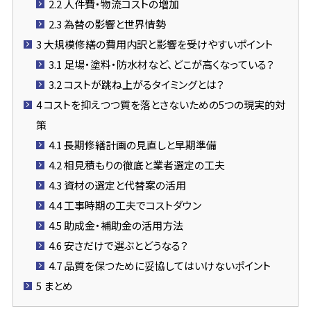
2.2
人件費・物流コストの増加
2.3
為替の影響と世界情勢
3
大規模修繕の費用内訳と影響を受けやすいポイント
3.1
足場・塗料・防水材など、どこが高くなっている？
3.2
コストが跳ね上がるタイミングとは？
4
コストを抑えつつ質を落とさないための5つの現実的対
策
4.1
長期修繕計画の見直しと早期準備
4.2
相見積もりの徹底と業者選定の工夫
4.3
資材の選定と代替案の活用
4.4
工事時期の工夫でコストダウン
4.5
助成金・補助金の活用方法
4.6
安さだけで選ぶとどうなる？
4.7
品質を保つために妥協してはいけないポイント
5
まとめ