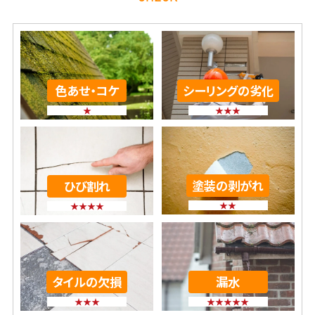
色あせ・コケ
シーリングの劣化
★
★★★
塗装の剥がれ
ひび割れ
★★
★★★★
タイルの欠損
漏水
★★★
★★★★★