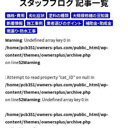
スタッフブログ 記事一覧
価格・費用
劣化症状
塗料の種類
大規模修繕の豆知識
新着情報
施工事例
業者選びのポイント
補助金・助成金
雨漏り・防水工事
Warning
: Undefined array key 0 in
/home/pcb351/owners-plus.com/public_html/wp-
content/themes/ownersplus/archive.php
on line
52
Warning
: Attempt to read property "cat_ID" on null in
/home/pcb351/owners-plus.com/public_html/wp-
content/themes/ownersplus/archive.php
on line
52
Warning
: Undefined array key 0 in
/home/pcb351/owners-plus.com/public_html/wp-
content/themes/ownersplus/archive.php