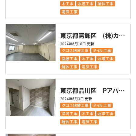
木工事
水道工事
解体工事
電気工事
東京都葛飾区 (株)カツシカ様事務所内装改修工事
2024年6月18日 更新
クロス貼替工事
タイル工事
塗装工事
木工事
水道工事
解体工事
電気工事
東京都品川区 Pアパート様 内装フルリフォーム工事
2024年6月3日 更新
クロス貼替工事
タイル工事
塗装工事
木工事
水道工事
解体工事
電気工事