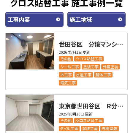
クロス貼替工事 施工事例一覧
工事内容
施工地域
世田谷区 分譲マンションR 内装改修工事
2026年7月1日 更新
その他
クロス貼替工事
シール工事
塗装工事
外壁塗装
木工事
水道工事
解体工事
電気工事
東京都世田谷区 Ｒ分譲マンション
2025年3月10日 更新
その他
クロス貼替工事
タイル工事
塗装工事
外壁塗装