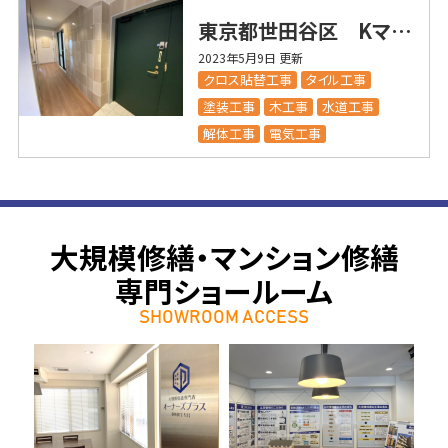
東京都世田谷区 Kマンション様 内装フルリフォーム工事
2023年5月9日 更新
クロス貼替工事
タイル工事
塗装工事
木工事
水道工事
解体工事
電気工事
大規模修繕・マンション修繕
専門ショールーム
SHOWROOM ACCESS